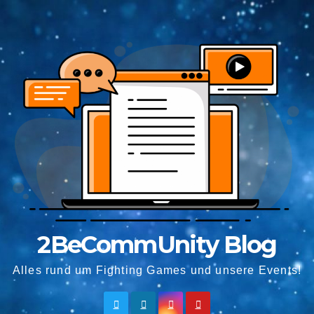
Springe
zum
Inhalt
2BeCommUnity Blog
Alles rund um Fighting Games und unsere Events!