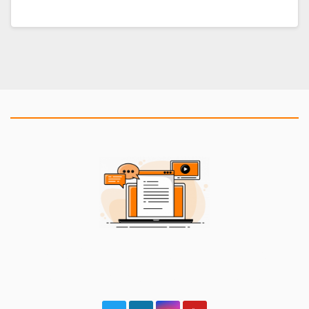
2BeCommUnity Blog
Alles rund um Fighting Games und unsere Events!