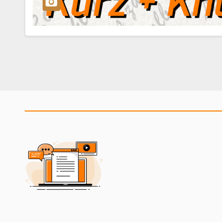
2BeCommUnity Blog