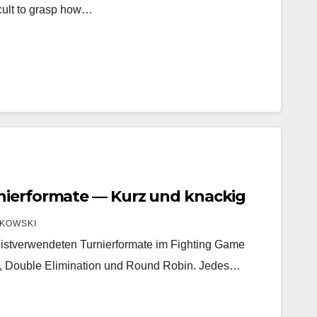
icult to grasp how…
nierformate — Kurz und knackig
KOWSKI
eistverwendeten Turnierformate im Fighting Game
on, Double Elimination und Round Robin. Jedes…