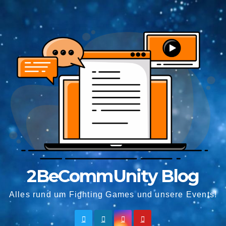
Springe
zum
Inhalt
2BeCommUnity Blog
Alles rund um Fighting Games und unsere Events!