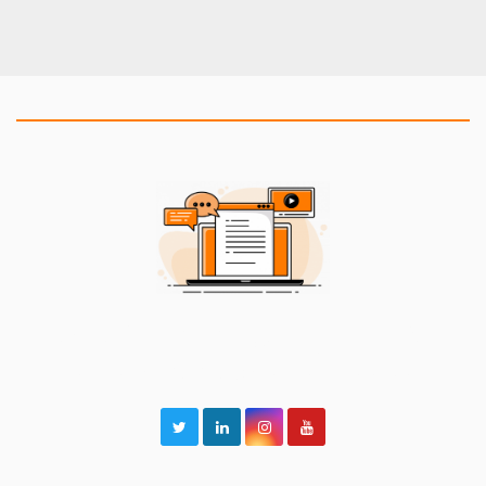
2BeCommUnity Blog
Alles rund um Fighting Games und unsere Events!