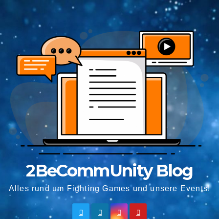
Springe
zum
Inhalt
2BeCommUnity Blog
Alles rund um Fighting Games und unsere Events!