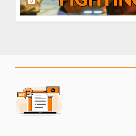
2BeCommUnity Blog