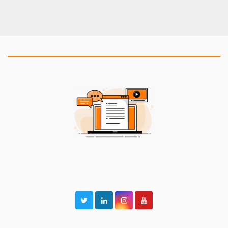
2BeCommUnity Blog
Alles rund um Fighting Games und unsere Events!