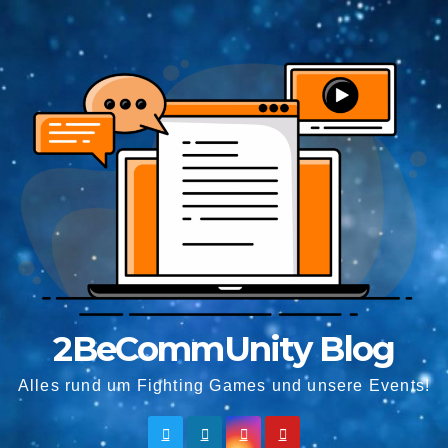
Springe
zum
Inhalt
2BeCommUnity Blog
Alles rund um Fighting Games und unsere Events!