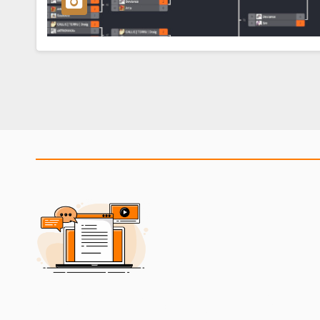
2BeCommUnity Blog