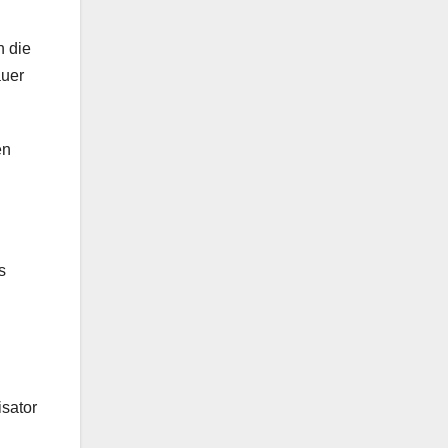
h die
auer
en
s
isator