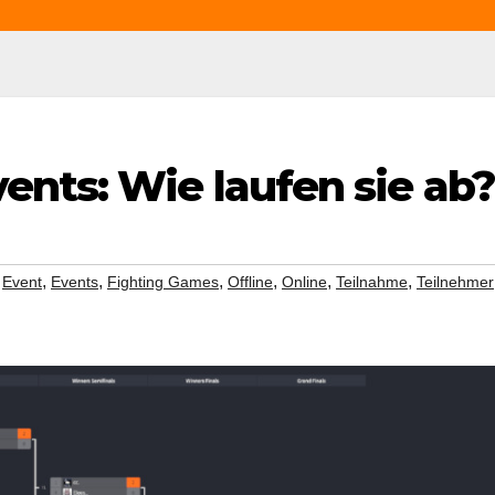
ents: Wie laufen sie ab?
,
,
,
,
,
,
,
Event
Events
Fighting Games
Offline
Online
Teilnahme
Teilnehmer