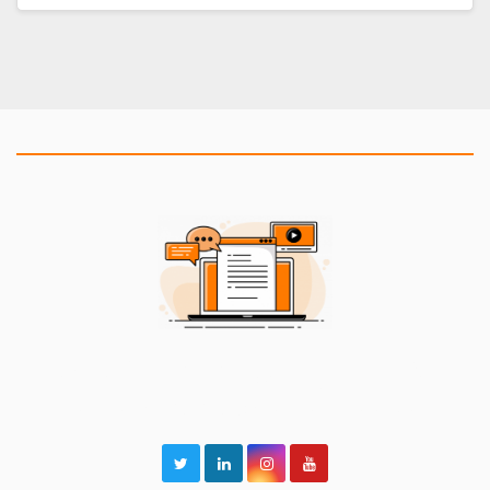
2BeCommUnity Blog
Alles rund um Fighting Games und unsere Events!