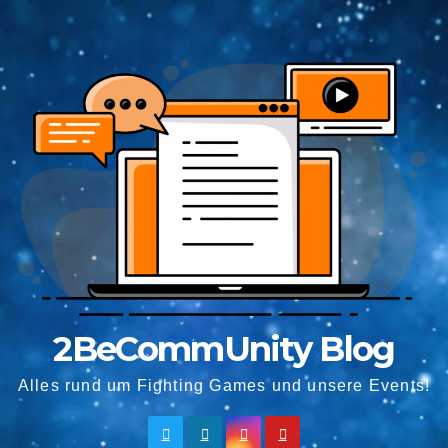
Springe
zum
Inhalt
2BeCommUnity Blog
Alles rund um Fighting Games und unsere Events!